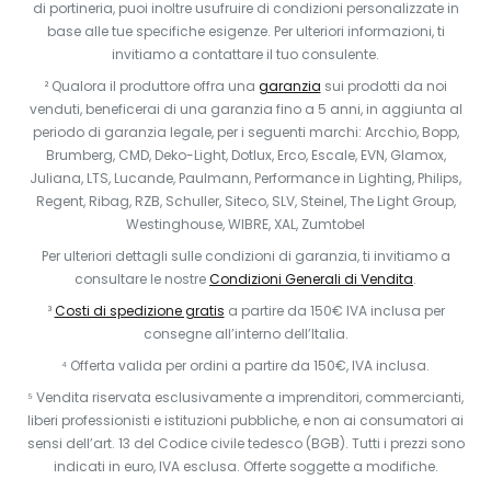
di portineria, puoi inoltre usufruire di condizioni personalizzate in
base alle tue specifiche esigenze. Per ulteriori informazioni, ti
invitiamo a contattare il tuo consulente.
² Qualora il produttore offra una
garanzia
sui prodotti da noi
venduti, beneficerai di una garanzia fino a 5 anni, in aggiunta al
periodo di garanzia legale, per i seguenti marchi: Arcchio, Bopp,
Brumberg, CMD, Deko-Light, Dotlux, Erco, Escale, EVN, Glamox,
Juliana, LTS, Lucande, Paulmann, Performance in Lighting, Philips,
Regent, Ribag, RZB, Schuller, Siteco, SLV, Steinel, The Light Group,
Westinghouse, WIBRE, XAL, Zumtobel
Per ulteriori dettagli sulle condizioni di garanzia, ti invitiamo a
consultare le nostre
Condizioni Generali di Vendita
.
³
Costi di spedizione gratis
a partire da 150€ IVA inclusa per
consegne all’interno dell’Italia.
⁴ Offerta valida per ordini a partire da 150€, IVA inclusa.
⁵ Vendita riservata esclusivamente a imprenditori, commercianti,
liberi professionisti e istituzioni pubbliche, e non ai consumatori ai
sensi dell’art. 13 del Codice civile tedesco (BGB). Tutti i prezzi sono
indicati in euro, IVA esclusa. Offerte soggette a modifiche.