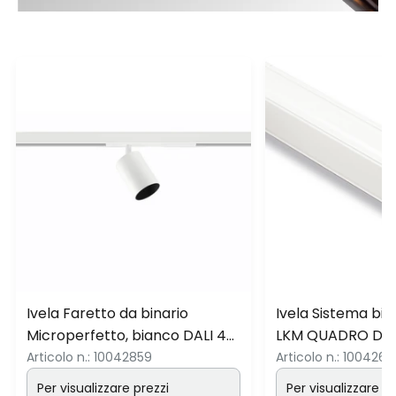
Ivela Faretto da binario
Ivela Sistema bina
Microperfetto, bianco DALI 48
LKM QUADRO DALI
V 30° 3.000 K
cm
Articolo n.:
10042859
Articolo n.:
1004264
Per visualizzare prezzi
Per visualizzare pr