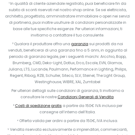
¹ In qualità di cliente aziendale registrato, puoi beneficiare fin da
subito di sconti riservati nel nostro shop online. Se sei elettricista,
architetto, progettista, amministratore immobiliare o operi nei servizi
di portineria, puoi inoltre usufruire di condizioni personalizzate in
base alle tue specifiche esigenze. Per ulteriori informazioni, ti
invitiamo a contattare il tuo consulente.
² Qualora il produttore offra una
garanzia
sui prodotti da noi
venduti, beneficerai di una garanzia fino a 5 anni, in aggiunta al
periodo di garanzia legale, per i seguenti marchi: Arcchio, Bopp,
Brumberg, CMD, Deko-Light, Dotlux, Erco, Escale, EVN, Glamox,
Juliana, LTS, Lucande, Paulmann, Performance in Lighting, Philips,
Regent, Ribag, RZB, Schuller, Siteco, SLV, Steinel, The Light Group,
Westinghouse, WIBRE, XAL, Zumtobel
Per ulteriori dettagli sulle condizioni di garanzia, ti invitiamo a
consultare le nostre
Condizioni Generali di Vendita
.
³
Costi di spedizione gratis
a partire da 150€ IVA inclusa per
consegne all’interno dell’Italia.
⁴ Offerta valida per ordini a partire da 150€, IVA inclusa.
⁵ Vendita riservata esclusivamente a imprenditori, commercianti,