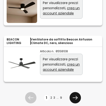
Per visualizzare prezzi
personalizzati,
crea un
account aziendale
BEACON
Ventilatore da soffitto Beacon Airfusion
LIGHTING
Climate DC, nero, silenzioso
Articolo n.:
8558108
Per visualizzare prezzi
personalizzati,
crea un
account aziendale
Pagina
1
2
3
...
9
Precedente
Avanti