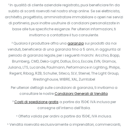
¹ In qualità di cliente aziendale registrato, puoi beneficiare fin da
subito di sconti riservati nel nostro shop online. Se sei elettricista,
architetto, progettista, amministratore immobiliare o operi nei servizi
di portineria, puoi inoltre usufruire di condizioni personalizzate in
base alle tue specifiche esigenze. Per ulteriori informazioni, ti
invitiamo a contattare il tuo consulente.
² Qualora il produttore offra una
garanzia
sui prodotti da noi
venduti, beneficerai di una garanzia fino a 5 anni, in aggiunta al
periodo di garanzia legale, per i seguenti marchi: Arcchio, Bopp,
Brumberg, CMD, Deko-Light, Dotlux, Erco, Escale, EVN, Glamox,
Juliana, LTS, Lucande, Paulmann, Performance in Lighting, Philips,
Regent, Ribag, RZB, Schuller, Siteco, SLV, Steinel, The Light Group,
Westinghouse, WIBRE, XAL, Zumtobel
Per ulteriori dettagli sulle condizioni di garanzia, ti invitiamo a
consultare le nostre
Condizioni Generali di Vendita
.
³
Costi di spedizione gratis
a partire da 150€ IVA inclusa per
consegne all’interno dell’Italia.
⁴ Offerta valida per ordini a partire da 150€, IVA inclusa.
⁵ Vendita riservata esclusivamente a imprenditori, commercianti,