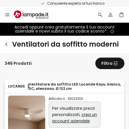
Salta
Consulente esperto al tuo fianco
al
contenuto
Accedi oppure crea gratuitamente il tuo account
aziendale e ricevi subito il tuo codice sconto*:
Ventilatori da soffitto moderni
346 Prodotti
Filtro
Ventilatore da soffitto LED Lucande Kayu, bianco,
LUCANDE
DC, silenzioso, Ø 132 cm
Articolo n.:
10022103
Per visualizzare prezzi
personalizzati,
crea un
account aziendale