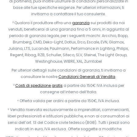
di portineria, puoi inoltre usufruire di condizioni personalizzate in
base alle tue specifiche esigenze. Per ulteriori informazioni, ti
invitiamo a contattare il tuo consulente.
² Qualora il produttore offra una
garanzia
sui prodotti da noi
venduti, beneficerai di una garanzia fino a 5 anni, in aggiunta al
periodo di garanzia legale, per i seguenti marchi: Arcchio, Bopp,
Brumberg, CMD, Deko-Light, Dotlux, Erco, Escale, EVN, Glamox,
Juliana, LTS, Lucande, Paulmann, Performance in Lighting, Philips,
Regent, Ribag, RZB, Schuller, Siteco, SLV, Steinel, The Light Group,
Westinghouse, WIBRE, XAL, Zumtobel
Per ulteriori dettagli sulle condizioni di garanzia, ti invitiamo a
consultare le nostre
Condizioni Generali di Vendita
.
³
Costi di spedizione gratis
a partire da 150€ IVA inclusa per
consegne all’interno dell’Italia.
⁴ Offerta valida per ordini a partire da 150€, IVA inclusa.
⁵ Vendita riservata esclusivamente a imprenditori, commercianti,
liberi professionisti e istituzioni pubbliche, e non ai consumatori ai
sensi dell’art. 13 del Codice civile tedesco (BGB). Tutti i prezzi sono
indicati in euro, IVA esclusa. Offerte soggette a modifiche.