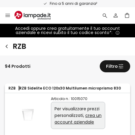
Salta
Fino a 5 anni di garanzia²
al
contenuto
Accedi oppure crea gratuitamente il tuo account
aziendale e ricevi subito il tuo codice sconto*:
RZB
94 Prodotti
Filtro
RZB
RZB Sidelite ECO 120x30 Multilumen microprisma 830
Articolo n.:
10015070
Per visualizzare prezzi
personalizzati,
crea un
account aziendale