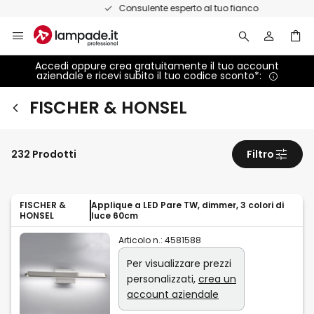
Salta
Consulente esperto al tuo fianco
al
contenuto
Accedi oppure crea gratuitamente il tuo account
aziendale e ricevi subito il tuo codice sconto*:
FISCHER & HONSEL
232 Prodotti
Filtro
FISCHER &
Applique a LED Pare TW, dimmer, 3 colori di
HONSEL
luce 60cm
Articolo n.:
4581588
Per visualizzare prezzi
personalizzati,
crea un
account aziendale