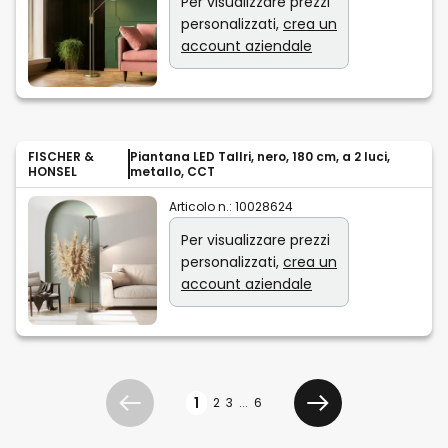
Per visualizzare prezzi
personalizzati,
crea un
account aziendale
FISCHER &
Piantana LED Tallri, nero, 180 cm, a 2 luci,
HONSEL
metallo, CCT
Articolo n.:
10028624
Per visualizzare prezzi
personalizzati,
crea un
account aziendale
Pagina
1
2
3
...
6
Precedente
Avanti