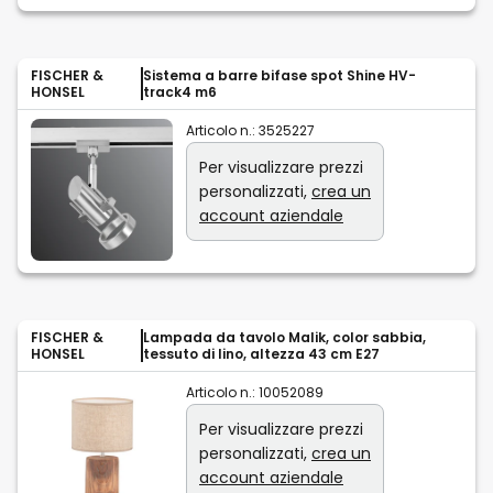
FISCHER &
Sistema a barre bifase spot Shine HV-
HONSEL
track4 m6
Articolo n.:
3525227
Per visualizzare prezzi
personalizzati,
crea un
account aziendale
FISCHER &
Lampada da tavolo Malik, color sabbia,
HONSEL
tessuto di lino, altezza 43 cm E27
Articolo n.:
10052089
Per visualizzare prezzi
personalizzati,
crea un
account aziendale