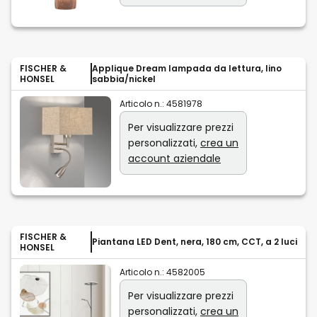
FISCHER &
Applique Dream lampada da lettura, lino
HONSEL
sabbia/nickel
Articolo n.:
4581978
Per visualizzare prezzi
personalizzati,
crea un
account aziendale
FISCHER &
Piantana LED Dent, nera, 180 cm, CCT, a 2 luci
HONSEL
Articolo n.:
4582005
Per visualizzare prezzi
personalizzati,
crea un