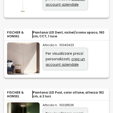
account aziendale
FISCHER &
Piantana LED Dent, nichel/cromo opaco, 180
HONSEL
cm, CCT, 1 luce.
Articolo n.:
10040423
Per visualizzare prezzi
personalizzati,
crea un
account aziendale
FISCHER &
Piantana LED Pool, color ottone, altezza 182
HONSEL
cm, a 2 luci.
Articolo n.:
10028536