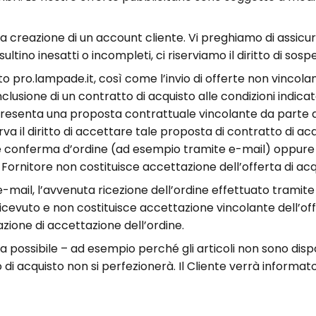
a creazione di un account cliente. Vi preghiamo di assicura
isultino inesatti o incompleti, ci riserviamo il diritto di 
o pro.lampade.it, così come l’invio di offerte non vincolan
clusione di un contratto di acquisto alle condizioni indicat
resenta una proposta contrattuale vincolante da parte del
erva il diritto di accettare tale proposta di contratto di a
e conferma d’ordine (ad esempio tramite e-mail) oppure t
rnitore non costituisce accettazione dell’offerta di acq
mail, l’avvenuta ricezione dell’ordine effettuato tramite i
o ricevuto e non costituisce accettazione vincolante dell’of
azione di accettazione dell’ordine.
a possibile – ad esempio perché gli articoli non sono disp
atto di acquisto non si perfezionerà. Il Cliente verrà info