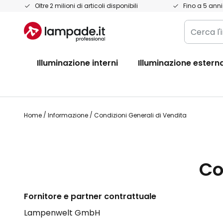
Salta
Oltre 2 milioni di articoli disponibili
Fino a 5 anni
al
Cerca
contenuto
l'intero
negozio
Illuminazione interni
Illuminazione estern
qui...
Home
Informazione
Condizioni Generali di Vendita
Co
Fornitore e partner contrattuale
Lampenwelt GmbH