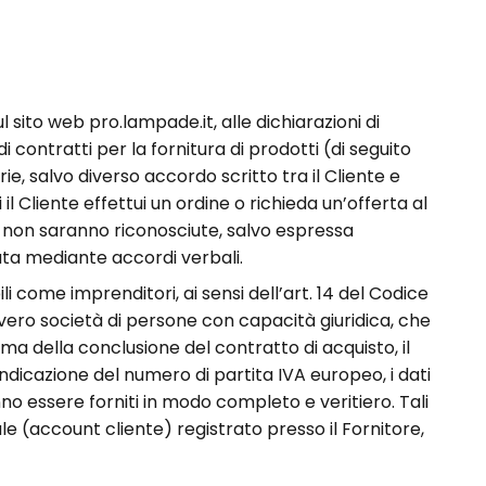
ul sito web
pro.lampade.it
, alle
dichiarazioni di
i contratti per la fornitura di prodotti (di seguito
orie, salvo diverso accordo scritto tra il Cliente e
 il Cliente effettui un ordine o richieda un’offerta al
ti non saranno riconosciute, salvo espressa
ata mediante accordi verbali.
bili come imprenditori,
ai sensi dell’art. 14 del Codice
ovvero società di persone con capacità giuridica, che
ima della conclusione del contratto
di acquisto
,
il
’indicazione del numero di
partita IVA
europeo
, i dati
ranno essere forniti in modo completo e veritiero. Tali
e (account cliente) registrato presso il Fornitore,