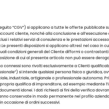
seguito “CG
V
”) si applicano a tutte le offerte pubblicate s
 account cliente, nonché alla conclusione e all’esecuzione d
clusi i relativi servizi di consulenza e le prestazioni access
)
.
Le presenti disposizioni si applicano altresì nel caso in cui
uali condizioni generali del Cliente difformi o contrastan
posizione di cui al presente articolo non può essere derog
sso connessi sono rivolti esclusivamente a Clienti qualifica
sionale”) si intende qualsiasi persona fisica o giuridica, 
iale, industriale, artigianale o professionale autonoma.
Pr
a propria qualifica di imprenditore, ad esempio mediante l
 documenti idonei.
I dati richiesti ai fini della verifica dov
saranno conservate in modo permanente nel profilo aziendal
n occasione di ordini successivi.