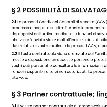
§ 2 POSSIBILITÀ DI SALVATA
2.1
L
e presenti Condizioni Generali di Vendita (CGV) e
processo d’acquisto sul sito. Durante la procedura d’
riepilogativi dell’ordine mediante le funzioni di sa
che vi sarà inviata via e-mail all’indirizzo da voi 
dati relativi al vostro ordine e le presenti CGV, e
2.2
Il testo contrattuale viene archiviato dal Forni
messo a disposizione un accesso personale protetto 
vostri dati personali e consultare le informazioni rel
renderli disponibili a terzi non autorizzati. Le pre
sito web.
§ 3 Partner contrattuale; li
3.1
Il vostro partnet contrattuale è Lampenwelt Gm