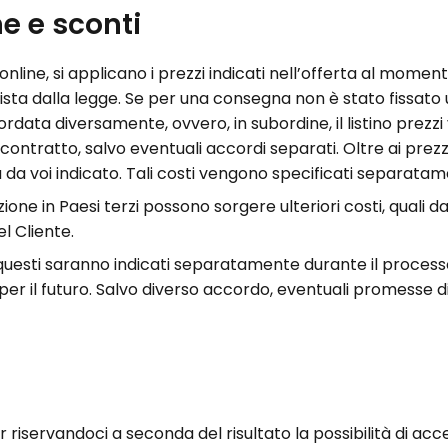
ne e sconti
online, si applicano i prezzi indicati nell’offerta al momento
ista dalla legge.
Se per una consegna non è stato fissato u
ata diversamente, ovvero, in subordine, il listino prezzi val
 contratto, salvo eventuali accordi separati. Oltre ai prezz
a da voi indicato. Tali costi vengono specificati separatam
azione in Paesi terzi possono sorgere ulteriori costi, quali d
l Cliente.
, questi saranno indicati separatamente durante il proces
per il futuro. Salvo diverso accordo, eventuali promesse di
iservandoci a seconda del risultato la possibilità di accett