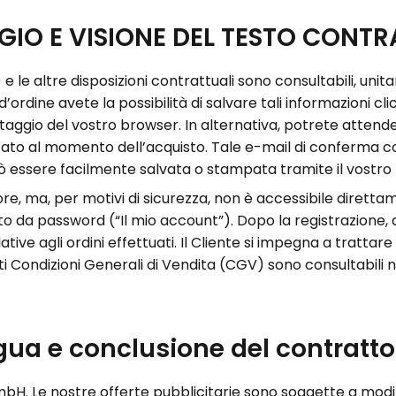
GGIO E VISIONE DEL TESTO CONT
 le altre disposizioni contrattuali sono consultabili, unit
ordine avete la possibilità di salvare tali informazioni cl
lvataggio del vostro browser. In alternativa, potrete atten
indicato al momento dell’acquisto. Tale e-mail di conferma 
 può essere facilmente salvata o stampata tramite il vost
tore, ma, per motivi di sicurezza, non è accessibile dirett
da password (“Il mio account”). Dopo la registrazione, al
ative agli ordini effettuati. Il Cliente si impegna a trattar
senti Condizioni Generali di Vendita (CGV) sono consultabil
ngua e conclusione del contratto
bH. Le nostre offerte pubblicitarie sono soggette a modi