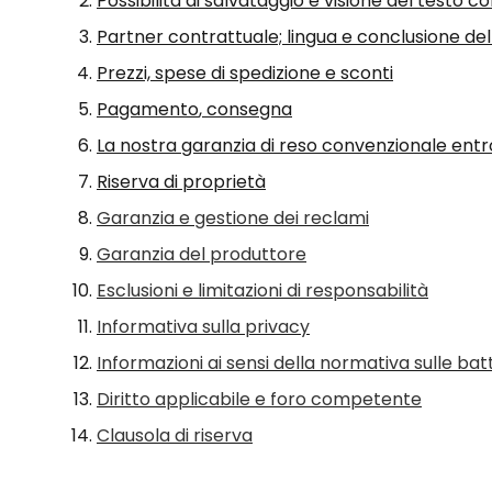
Possibilità di salvataggio e visione del testo c
Partner contrattuale; lingua e conclusione de
Prezzi, spese di spedizione e sconti
Pagamento
,
consegna
La nostra garanzia di reso convenzionale entro 
Riserva di
proprietà
Garanzia
e
gestione
dei
reclami
Garanzia
del
produttore
Esclusioni
e
limitazioni
di
responsabilità
Informativa
sulla
privacy
Informazioni ai sensi della normativa sulle bat
Diritto applicabile e foro competente
Clausola
di
riserva