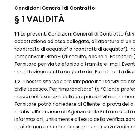
Condizioni Generali di Contratto
§ 1 VALIDITÀ
1.1
Le presenti Condizioni Generali di Contratto (di 
accettazione ad esse collegate
, all’apertura di un
“contratto di acquisto” o “contratti di acquisto”),
in
Lampenwelt GmbH (di seguito, anche “il Fornitore”
Fornitore per via telefonica o tramite e-mail.
Event
accettazione scritta da parte del Fornitore.
La dis
1.2
Il nostro
sito web
pro.l
ampade.it
e i servizi ad e
civile tedesco
.
Per “imprenditore” (o “Cliente profes
agisca nell’esercizio della propria attività commerc
Fornitore potrà richiedere al Cliente la prova dell
relativi all’iscrizione
all'Agenzia delle Entrare
o altri
informazioni, unitamente all’esito della verifica, 
così da non rendere necessaria una nuova verifica i