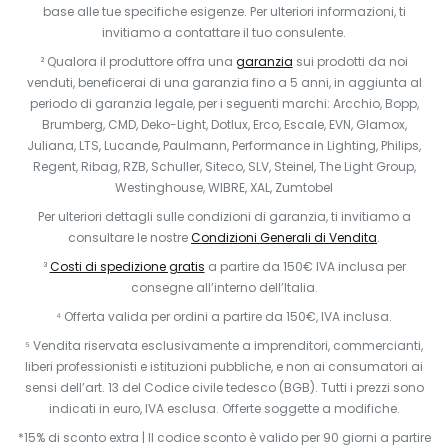
base alle tue specifiche esigenze. Per ulteriori informazioni, ti
invitiamo a contattare il tuo consulente.
² Qualora il produttore offra una
garanzia
sui prodotti da noi
venduti, beneficerai di una garanzia fino a 5 anni, in aggiunta al
periodo di garanzia legale, per i seguenti marchi: Arcchio, Bopp,
Brumberg, CMD, Deko-Light, Dotlux, Erco, Escale, EVN, Glamox,
Juliana, LTS, Lucande, Paulmann, Performance in Lighting, Philips,
Regent, Ribag, RZB, Schuller, Siteco, SLV, Steinel, The Light Group,
Westinghouse, WIBRE, XAL, Zumtobel
Per ulteriori dettagli sulle condizioni di garanzia, ti invitiamo a
consultare le nostre
Condizioni Generali di Vendita
.
³
Costi di spedizione gratis
a partire da 150€ IVA inclusa per
consegne all’interno dell’Italia.
⁴ Offerta valida per ordini a partire da 150€, IVA inclusa.
⁵ Vendita riservata esclusivamente a imprenditori, commercianti,
liberi professionisti e istituzioni pubbliche, e non ai consumatori ai
sensi dell’art. 13 del Codice civile tedesco (BGB). Tutti i prezzi sono
indicati in euro, IVA esclusa. Offerte soggette a modifiche.
*
15% di sconto extra | Il codice sconto è valido per 90 giorni a partire