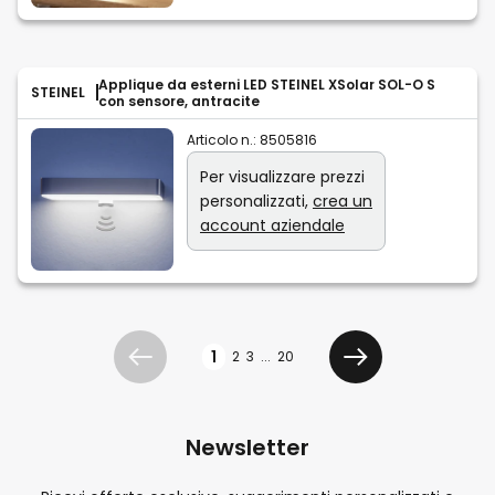
Applique da esterni LED STEINEL XSolar SOL-O S
STEINEL
con sensore, antracite
Articolo n.:
8505816
Per visualizzare prezzi
personalizzati,
crea un
account aziendale
Pagina
1
2
3
...
20
Precedente
Avanti
Newsletter