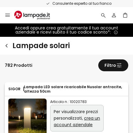
Salta
Consulente esperto al tuo fianco
al
contenuto
Accedi oppure crea gratuitamente il tuo account
aziendale e ricevi subito il tuo codice sconto*:
Lampade solari
782 Prodotti
Filtro
Lampada LED solare ricaricabile Nusolar antracite,
SIGOR
altezza 50cm
Articolo n.:
10020783
Per visualizzare prezzi
personalizzati,
crea un
account aziendale