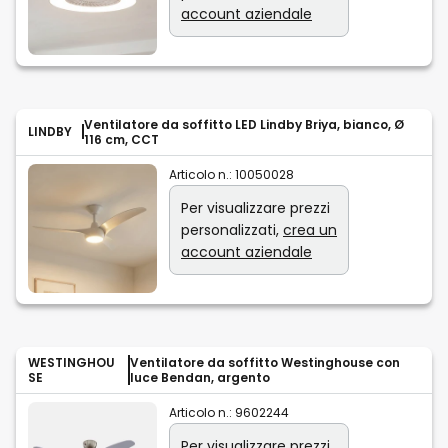
account aziendale
Ventilatore da soffitto LED Lindby Briya, bianco, Ø
LINDBY
116 cm, CCT
Articolo n.:
10050028
Per visualizzare prezzi
personalizzati,
crea un
account aziendale
WESTINGHOU
Ventilatore da soffitto Westinghouse con
SE
luce Bendan, argento
Articolo n.:
9602244
Per visualizzare prezzi