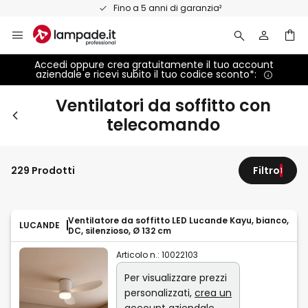
Salta
Fino a 5 anni di garanzia²
al
contenuto
Accedi oppure crea gratuitamente il tuo account
aziendale e ricevi subito il tuo codice sconto*:
Ventilatori da soffitto con
telecomando
229 Prodotti
Filtro
1
Ventilatore da soffitto LED Lucande Kayu, bianco,
LUCANDE
DC, silenzioso, Ø 132 cm
Articolo n.:
10022103
Per visualizzare prezzi
personalizzati,
crea un
account aziendale