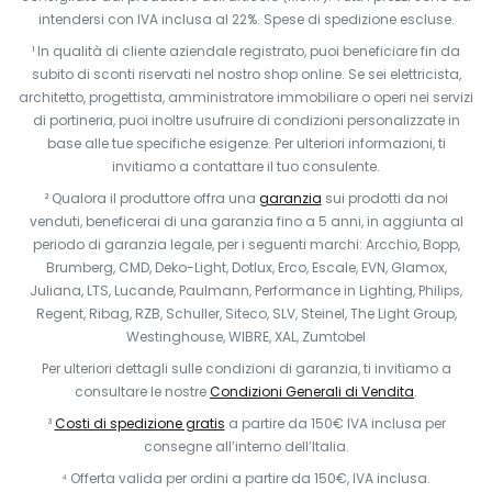
intendersi con IVA inclusa al 22%. Spese di spedizione escluse.
¹ In qualità di cliente aziendale registrato, puoi beneficiare fin da
subito di sconti riservati nel nostro shop online. Se sei elettricista,
architetto, progettista, amministratore immobiliare o operi nei servizi
di portineria, puoi inoltre usufruire di condizioni personalizzate in
base alle tue specifiche esigenze. Per ulteriori informazioni, ti
invitiamo a contattare il tuo consulente.
² Qualora il produttore offra una
garanzia
sui prodotti da noi
venduti, beneficerai di una garanzia fino a 5 anni, in aggiunta al
periodo di garanzia legale, per i seguenti marchi: Arcchio, Bopp,
Brumberg, CMD, Deko-Light, Dotlux, Erco, Escale, EVN, Glamox,
Juliana, LTS, Lucande, Paulmann, Performance in Lighting, Philips,
Regent, Ribag, RZB, Schuller, Siteco, SLV, Steinel, The Light Group,
Westinghouse, WIBRE, XAL, Zumtobel
Per ulteriori dettagli sulle condizioni di garanzia, ti invitiamo a
consultare le nostre
Condizioni Generali di Vendita
.
³
Costi di spedizione gratis
a partire da 150€ IVA inclusa per
consegne all’interno dell’Italia.
⁴ Offerta valida per ordini a partire da 150€, IVA inclusa.