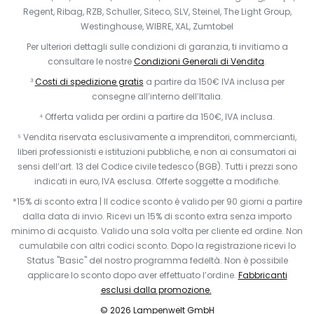
Regent, Ribag, RZB, Schuller, Siteco, SLV, Steinel, The Light Group,
Westinghouse, WIBRE, XAL, Zumtobel
Per ulteriori dettagli sulle condizioni di garanzia, ti invitiamo a
consultare le nostre
Condizioni Generali di Vendita
.
³
Costi di spedizione gratis
a partire da 150€ IVA inclusa per
consegne all’interno dell’Italia.
⁴ Offerta valida per ordini a partire da 150€, IVA inclusa.
⁵ Vendita riservata esclusivamente a imprenditori, commercianti,
liberi professionisti e istituzioni pubbliche, e non ai consumatori ai
sensi dell’art. 13 del Codice civile tedesco (BGB). Tutti i prezzi sono
indicati in euro, IVA esclusa. Offerte soggette a modifiche.
*
15% di sconto extra | Il codice sconto è valido per 90 giorni a partire
dalla data di invio. Ricevi un 15% di sconto extra senza importo
minimo di acquisto. Valido una sola volta per cliente ed ordine. Non
cumulabile con altri codici sconto. Dopo la registrazione ricevi lo
Status "Basic" del nostro programma fedeltà. Non è possibile
applicare lo sconto dopo aver effettuato l’ordine.
Fabbricanti
esclusi dalla promozione.
© 2026 Lampenwelt GmbH