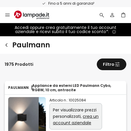
Salta
Fino a 5 anni di garanzia²
al
contenuto
Accedi oppure crea gratuitamente il tuo account
aziendale e ricevi subito il tuo codice sconto*:
Paulmann
1975 Prodotti
Filtro
Appliance da esterni LED Paulmann Cybo,
PAULMANN
RGBW, 10 cm, antracite
Articolo n.:
10025084
Per visualizzare prezzi
personalizzati,
crea un
account aziendale