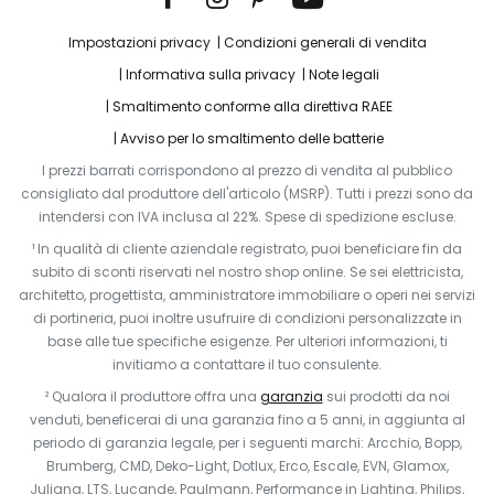
Impostazioni privacy
Condizioni generali di vendita
Informativa sulla privacy
Note legali
Smaltimento conforme alla direttiva RAEE
Avviso per lo smaltimento delle batterie
I prezzi barrati corrispondono al prezzo di vendita al pubblico
consigliato dal produttore dell'articolo (MSRP). Tutti i prezzi sono da
intendersi con IVA inclusa al 22%. Spese di spedizione escluse.
¹ In qualità di cliente aziendale registrato, puoi beneficiare fin da
subito di sconti riservati nel nostro shop online. Se sei elettricista,
architetto, progettista, amministratore immobiliare o operi nei servizi
di portineria, puoi inoltre usufruire di condizioni personalizzate in
base alle tue specifiche esigenze. Per ulteriori informazioni, ti
invitiamo a contattare il tuo consulente.
² Qualora il produttore offra una
garanzia
sui prodotti da noi
venduti, beneficerai di una garanzia fino a 5 anni, in aggiunta al
periodo di garanzia legale, per i seguenti marchi: Arcchio, Bopp,
Brumberg, CMD, Deko-Light, Dotlux, Erco, Escale, EVN, Glamox,
Juliana, LTS, Lucande, Paulmann, Performance in Lighting, Philips,