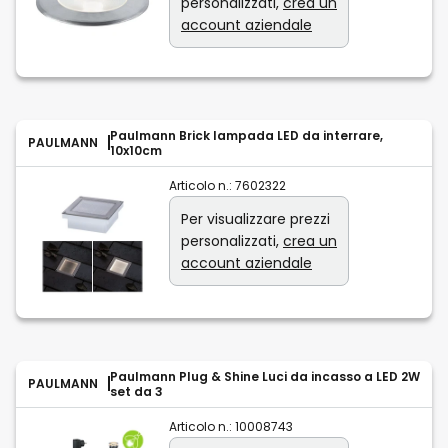
personalizzati,
crea un
account aziendale
Paulmann Brick lampada LED da interrare,
PAULMANN
10x10cm
Articolo n.:
7602322
Per visualizzare prezzi
personalizzati,
crea un
account aziendale
Paulmann Plug & Shine Luci da incasso a LED 2W
PAULMANN
set da 3
Articolo n.:
10008743