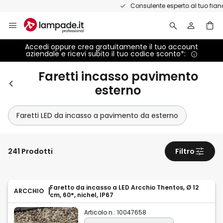
Salta
Consulente esperto al tuo fianco
al
contenuto
Accedi oppure crea gratuitamente il tuo account
aziendale e ricevi subito il tuo codice sconto*:
Faretti incasso pavimento
esterno
Faretti LED da incasso a pavimento da esterno
241 Prodotti
Filtro
Faretto da incasso a LED Arcchio Thentos, Ø 12
ARCCHIO
cm, 60°, nichel, IP67
Articolo n.:
10047658