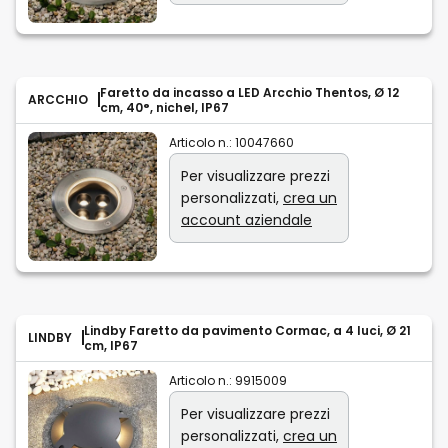
Faretto da incasso a LED Arcchio Thentos, Ø 12
ARCCHIO
cm, 40°, nichel, IP67
Articolo n.:
10047660
Per visualizzare prezzi
personalizzati,
crea un
account aziendale
Lindby Faretto da pavimento Cormac, a 4 luci, Ø 21
LINDBY
cm, IP67
Articolo n.:
9915009
Per visualizzare prezzi
personalizzati,
crea un