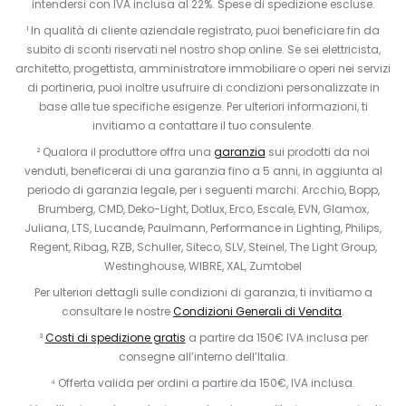
intendersi con IVA inclusa al 22%. Spese di spedizione escluse.
¹ In qualità di cliente aziendale registrato, puoi beneficiare fin da
subito di sconti riservati nel nostro shop online. Se sei elettricista,
architetto, progettista, amministratore immobiliare o operi nei servizi
di portineria, puoi inoltre usufruire di condizioni personalizzate in
base alle tue specifiche esigenze. Per ulteriori informazioni, ti
invitiamo a contattare il tuo consulente.
² Qualora il produttore offra una
garanzia
sui prodotti da noi
venduti, beneficerai di una garanzia fino a 5 anni, in aggiunta al
periodo di garanzia legale, per i seguenti marchi: Arcchio, Bopp,
Brumberg, CMD, Deko-Light, Dotlux, Erco, Escale, EVN, Glamox,
Juliana, LTS, Lucande, Paulmann, Performance in Lighting, Philips,
Regent, Ribag, RZB, Schuller, Siteco, SLV, Steinel, The Light Group,
Westinghouse, WIBRE, XAL, Zumtobel
Per ulteriori dettagli sulle condizioni di garanzia, ti invitiamo a
consultare le nostre
Condizioni Generali di Vendita
.
³
Costi di spedizione gratis
a partire da 150€ IVA inclusa per
consegne all’interno dell’Italia.
⁴ Offerta valida per ordini a partire da 150€, IVA inclusa.