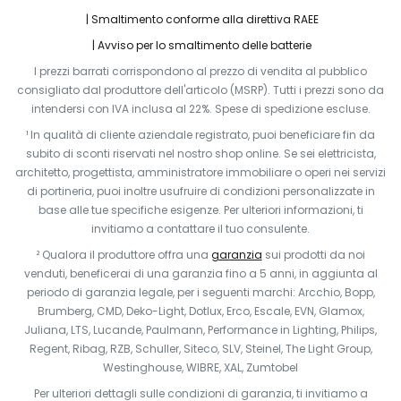
Smaltimento conforme alla direttiva RAEE
Avviso per lo smaltimento delle batterie
I prezzi barrati corrispondono al prezzo di vendita al pubblico
consigliato dal produttore dell'articolo (MSRP). Tutti i prezzi sono da
intendersi con IVA inclusa al 22%. Spese di spedizione escluse.
¹ In qualità di cliente aziendale registrato, puoi beneficiare fin da
subito di sconti riservati nel nostro shop online. Se sei elettricista,
architetto, progettista, amministratore immobiliare o operi nei servizi
di portineria, puoi inoltre usufruire di condizioni personalizzate in
base alle tue specifiche esigenze. Per ulteriori informazioni, ti
invitiamo a contattare il tuo consulente.
² Qualora il produttore offra una
garanzia
sui prodotti da noi
venduti, beneficerai di una garanzia fino a 5 anni, in aggiunta al
periodo di garanzia legale, per i seguenti marchi: Arcchio, Bopp,
Brumberg, CMD, Deko-Light, Dotlux, Erco, Escale, EVN, Glamox,
Juliana, LTS, Lucande, Paulmann, Performance in Lighting, Philips,
Regent, Ribag, RZB, Schuller, Siteco, SLV, Steinel, The Light Group,
Westinghouse, WIBRE, XAL, Zumtobel
Per ulteriori dettagli sulle condizioni di garanzia, ti invitiamo a