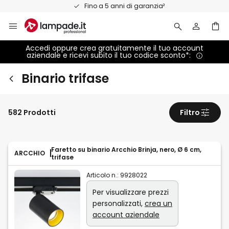
Salta
Fino a 5 anni di garanzia²
al
contenuto
Accedi oppure crea gratuitamente il tuo account
aziendale e ricevi subito il tuo codice sconto*:
Binario trifase
582 Prodotti
Filtro
Faretto su binario Arcchio Brinja, nero, Ø 6 cm,
ARCCHIO
trifase
Articolo n.:
9928022
Per visualizzare prezzi
personalizzati,
crea un
account aziendale