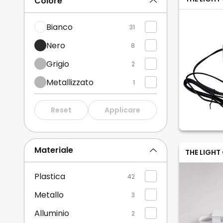
Colore
Bianco
31
Nero
8
Grigio
2
Metallizzato
1
Reset
Applicare
Materiale
THE LIGHT
Plastica
42
Metallo
3
Alluminio
2