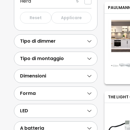
Hera
5
PAULMAN
EVN
4
Reset
Applicare
Sigor
3
LEDS-C4
5
Tipo di dimmer
Molto Luce
4
Mostra di più
Tipo di montaggio
Dimensioni
Forma
THE LIGHT
LED
A batteria