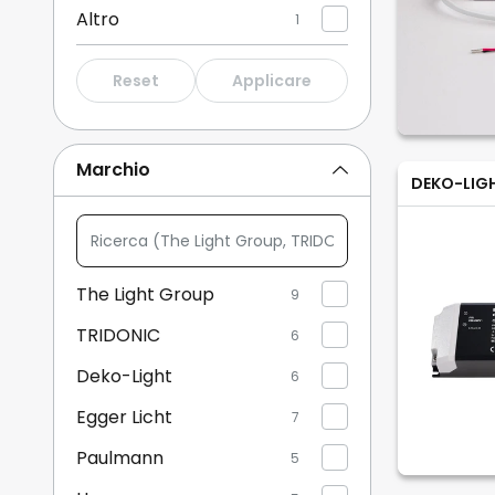
Altro
1
Reset
Applicare
Marchio
DEKO-LIG
Ricerca
(The
Light
The Light Group
9
Group,
TRIDONIC
TRIDONIC,
6
...)
Deko-Light
6
Egger Licht
7
Paulmann
5