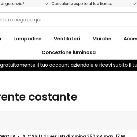
 di garanzia²
Consulente esperto al tuo fianco
a
Lampadine
Ventilatori
Marche
Acce
Concezione luminosa
ratuitamente il tuo account aziendale e ricevi subito il 
rente costante
 GROUP
SLC Shift driver LED dimming 350mA max. 17 W