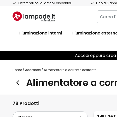
Salta
Oltre 2 milioni di articoli disponibili
Fino a 5 anni
al
Cerca
contenuto
l'intero
negozio
Illuminazione interni
Illuminazione estern
qui...
Accedi oppure crea g
Home
Accessori
Alimentatore a corrente costante
Alimentatore a cor
78 Prodotti
THE LIGHT